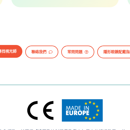
尋找視光師
聯絡我們
常問問題
隱形眼鏡配戴指