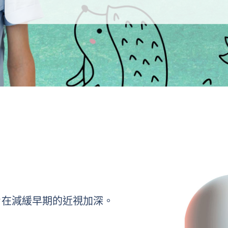
？
旨在減緩早期的近視加深。