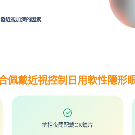
誘發近視加深的因素
合佩戴近視控制日用軟性隱形
抗拒夜間配戴OK鏡片