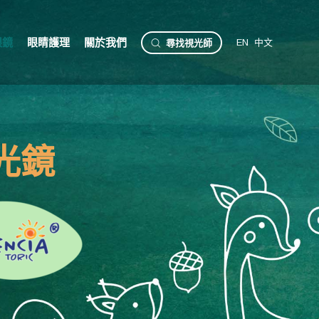
眼鏡
眼睛護理
關於我們
EN
中文
尋
找
視
光
師
光鏡