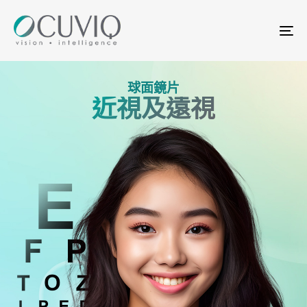
Skip
Skip
links
to
Tog
primary
nav
navigation
Skip
球面鏡片
to
近視及遠視
content